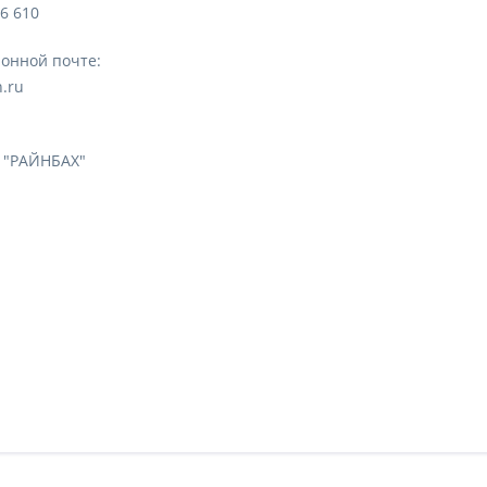
 6 610
ронной почте:
.ru
 "РАЙНБАХ"