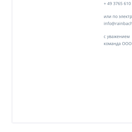
+ 49 3765 610
или по элект
info@rainbach
с уважением
команда ООО